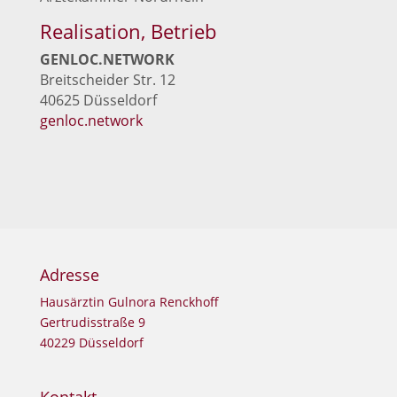
Realisation, Betrieb
GENLOC.NETWORK
Breit­schei­der Str. 12
40625 Düsseldorf
genloc.network
Adresse
Haus­ärz­tin Gul­no­ra Renckhoff
Ger­tru­dis­stra­ße 9
40229 Düsseldorf