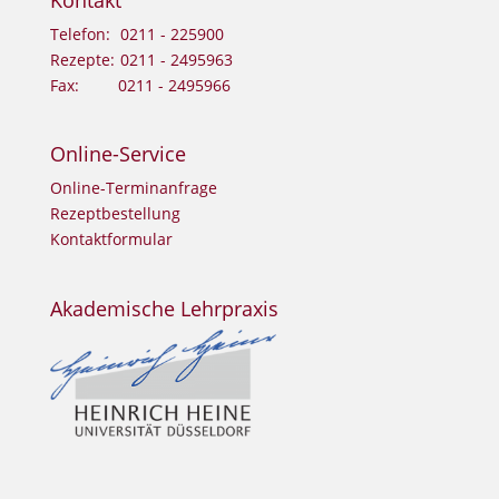
Kontakt
Tele­fon:
0211 - 225900
Rezep­te:
0211 - 2495963
Fax:
0211 - 2495966
Online-Service
Online-Ter­min­an­fra­ge
Rezept­be­stel­lung
Kon­takt­for­mu­lar
Akademische Lehrpraxis