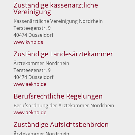
Zuständige kassenärztliche
Vereinigung
Kas­sen­ärzt­li­che Ver­ei­ni­gung Nordrhein
Ters­tee­gen­str. 9
40474 Düsseldorf
www.kvno.de
Zuständige Landesärztekammer
Ärz­te­kam­mer Nordrhein
Ters­tee­gen­str. 9
40474 Düsseldorf
www.aekno.de
Berufsrechtliche Regelungen
Berufs­ord­nung der Ärz­te­kam­mer Nordrhein
www.aekno.de
Zuständige Aufsichtsbehörden
Ärz­te­kam­mer Nordrhein