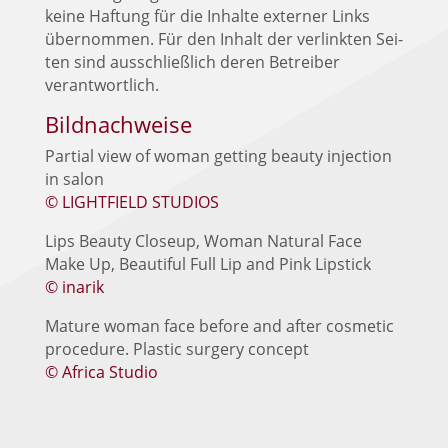
kei­ne Haf­tung für die Inhal­te exter­ner Links
über­nom­men. Für den Inhalt der ver­link­ten Sei­
ten sind aus­schließ­lich deren Betrei­ber
verantwortlich.
Bildnachweise
Par­ti­al view of woman get­ting beau­ty injec­tion
in salon
© LIGHTFIELD STUDIOS
Lips Beau­ty Clos­e­up, Woman Natu­ral Face
Make Up, Beau­tiful Full Lip and Pink Lip­stick
© ina­rik
Matu­re woman face befo­re and after cos­me­tic
pro­ce­du­re. Pla­s­tic sur­gery con­cept
© Afri­ca Studio