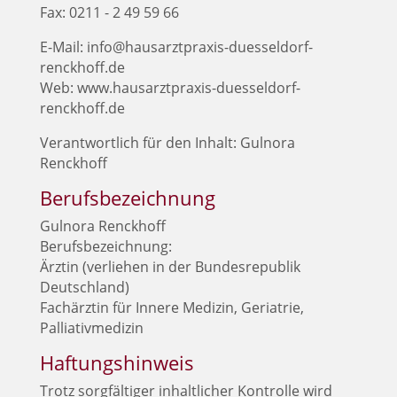
Fax: 0211 - 2 49 59 66
E-Mail: info@hausarztpraxis-duesseldorf-
renckhoff.de
Web: www.hausarztpraxis-duesseldorf-
renckhoff.de
Ver­ant­wort­lich für den Inhalt: Gul­no­ra
Renckhoff
Berufsbezeichnung
Gul­no­ra Renck­hoff
Berufs­be­zeich­nung:
Ärz­tin (ver­lie­hen in der Bun­des­re­pu­blik
Deutsch­land)
Fach­ärz­tin für Inne­re Medi­zin, Ger­ia­trie,
Palliativmedizin
Haftungshinweis
Trotz sorg­fäl­ti­ger inhalt­li­cher Kon­trol­le wird