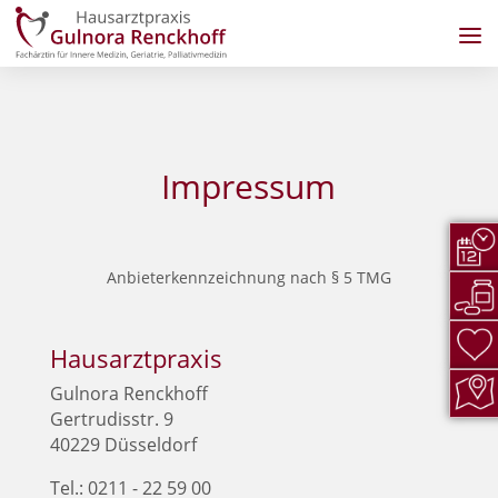
Impressum
Anbie­ter­kenn­zeich­nung nach § 5 TMG
Hausarztpraxis
Gul­no­ra Renck­hoff
Ger­tru­dis­str. 9
40229 Düs­sel­dorf
Tel.: 0211 - 22 59 00